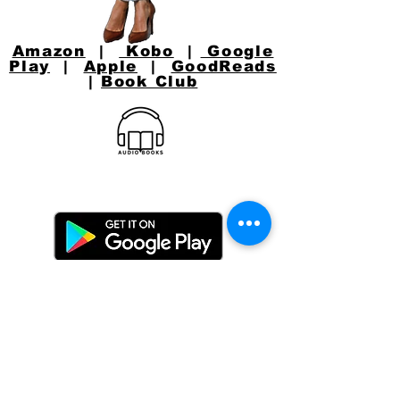
Amazon
|
Kobo
|
Google
Play
|
Apple
|
GoodReads
|
Book Club
CONNECT WITH
JACKIE
Email:
jacquelynlynaugh@gmail.com
or follow Jackie on Social Media