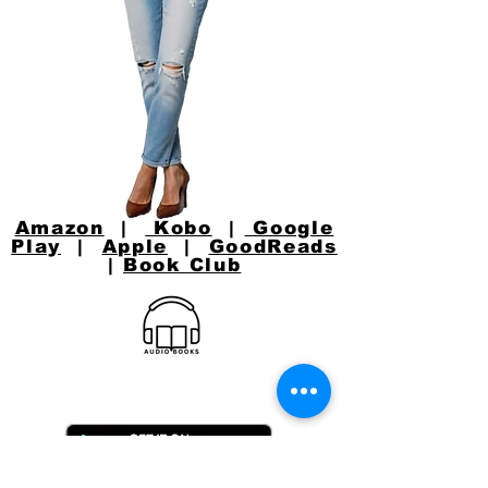
Amazon
|
Kobo
|
Google
Play
|
Apple
|
GoodReads
|
Book Club