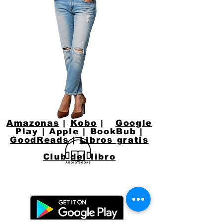
Amazonas
|
Kobo
|
Google
Play
|
Apple
|
BookBub
|
GoodReads
|
Libros gratis
Club del libro